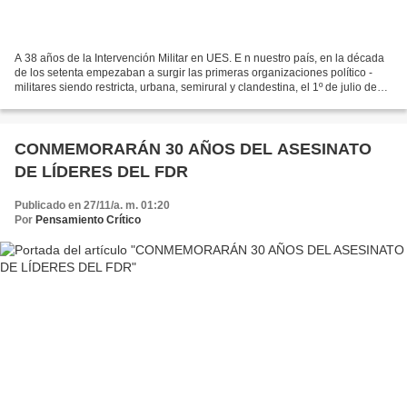
A 38 años de la Intervención Militar en UES. E n nuestro país, en la década
de los setenta empezaban a surgir las primeras organizaciones político -
militares siendo restricta, urbana, semirural y clandestina, el 1º de julio de
1972 asumía la presidencia...
CONMEMORARÁN 30 AÑOS DEL ASESINATO
DE LÍDERES DEL FDR
Publicado en 27/11/a. m. 01:20
Por
Pensamiento Crítico