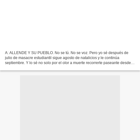
A: ALLENDE Y SU PUEBLO. No se tú. No se voz. Pero yo sé después de
julio de masacre estudiantil sigue agosto de natalicios y le continúa
septiembre. Y lo sé no solo por el olor a muerte recorrerte paseante desde el
sur del continente qué a pesar de tantos...