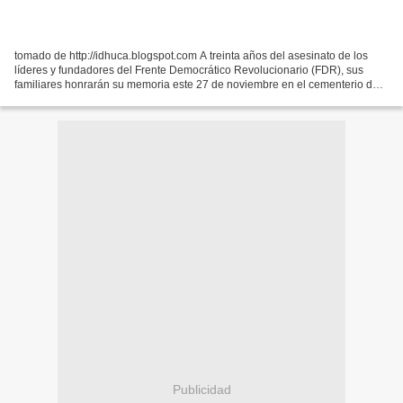
tomado de http://idhuca.blogspot.com A treinta años del asesinato de los
líderes y fundadores del Frente Democrático Revolucionario (FDR), sus
familiares honrarán su memoria este 27 de noviembre en el cementerio de
“Los Ilustres” de San Salvador, desde...
Publicidad